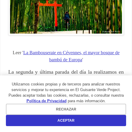
Leer '
La Bambouseraie en Cévennes, el mayor bosque de
bambú de Europa
'
La segunda y última parada del día la realizamos en
un lugar que, probablemente, nadie espera encontrar
Utilizamos cookies propias y de terceros para analizar nuestros
en estas latitudes. Se trata de
La Bambouseraie
, un
servicios y mejorar tu experiencia en El Guisante Verde Project.
inmenso bosque de bambú, el mas grande del
Puedes aceptar todas las cookies, rechazarlas, o consultar nuestra
Política de Privacidad
para más información.
continente europeo; en realidad, acoge un auténtico
RECHAZAR
catálogo de especies de esa planta, desde los más
pequeños hasta ejemplares de 25 metros de altura.
ACEPTAR
Caminar por sus senderos, donde encontraremos otras