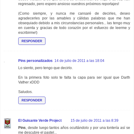
regresado, pero espero ansioso vuestros próximos reportajes!
(Como siempre, y nunca me cansaré de decirles, deseo
agradecerles por las amables y cálidas palabras que me han
obsequiado debido a mis circunstancias personales... las tengo muy
en cuenta y gracias de todo corazón por el esfuerzo de leerme y
escribirme!)
RESPONDER
Pins personalizados
14 de julio de 2011 a las 18:04
Lo siento, pero tengo que decirlo.
En la primera foto solo te falta la capa para ser igual que Darth
Vather xDDD
Saludos.
RESPONDER
El Guisante Verde Project
15 de julio de 2011 a las 8:39
Pins
, desde luego tantos años ocultándolo y por una tontería así se
me descubre el pastel...