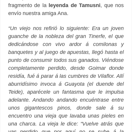
fragmento de la
leyenda de Tamusni
, que nos
envío nuestra amiga Ana.
“Un viejo nos refirió lo siguiente: Era un joven
guanche de la nobleza del gran Tinerfe, el que
dedicándose con vivo ardor á comilonas y
banquetes y al juego de apuestas, llegó hasta el
punto de consumir todos sus ganados. Viéndose
completamente perdido, desde Goimar donde
residía, fué á parar á las cumbres de Vilaflor. Allí
aburridísimo invoca á Guayota (el duende del
Teide), aparécele un fantasma que le impulsa
adelante. Andando andando encuéntrase entre
unos gigantescos pinos, donde sale á su
encuentro una vieja que lavaba unas pieles en
una charca. La vieja le dice: "Vuelve atrás que
vas perdido que por aquí no se sube á la