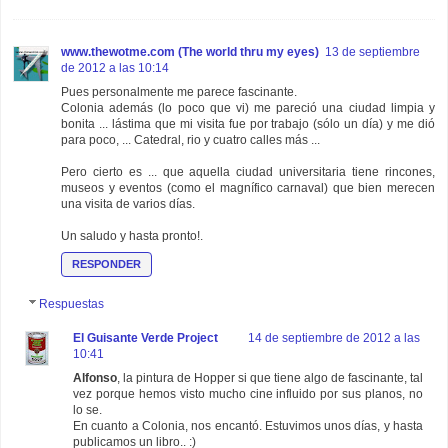
www.thewotme.com (The world thru my eyes)
13 de septiembre
de 2012 a las 10:14
Pues personalmente me parece fascinante.
Colonia además (lo poco que vi) me pareció una ciudad limpia y
bonita ... lástima que mi visita fue por trabajo (sólo un día) y me dió
para poco, ... Catedral, rio y cuatro calles más ...
Pero cierto es ... que aquella ciudad universitaria tiene rincones,
museos y eventos (como el magnífico carnaval) que bien merecen
una visita de varios días.
Un saludo y hasta pronto!.
RESPONDER
Respuestas
El Guisante Verde Project
14 de septiembre de 2012 a las
10:41
Alfonso
, la pintura de Hopper si que tiene algo de fascinante, tal
vez porque hemos visto mucho cine influido por sus planos, no
lo se.
En cuanto a Colonia, nos encantó. Estuvimos unos días, y hasta
publicamos un libro.. :)