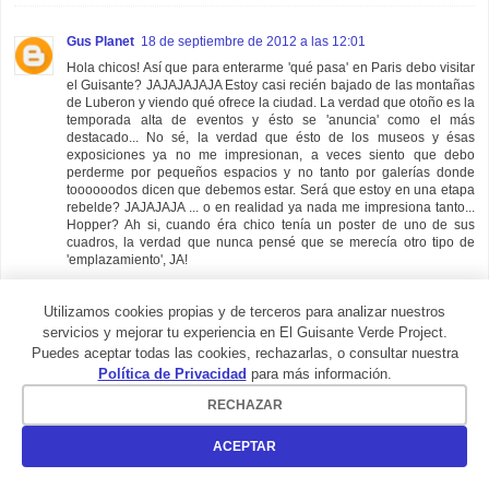
Gus Planet
18 de septiembre de 2012 a las 12:01
Hola chicos! Así que para enterarme 'qué pasa' en Paris debo visitar
el Guisante? JAJAJAJAJA Estoy casi recién bajado de las montañas
de Luberon y viendo qué ofrece la ciudad. La verdad que otoño es la
temporada alta de eventos y ésto se 'anuncia' como el más
destacado... No sé, la verdad que ésto de los museos y ésas
exposiciones ya no me impresionan, a veces siento que debo
perderme por pequeños espacios y no tanto por galerías donde
toooooodos dicen que debemos estar. Será que estoy en una etapa
rebelde? JAJAJAJA ... o en realidad ya nada me impresiona tanto...
Hopper? Ah si, cuando éra chico tenía un poster de uno de sus
cuadros, la verdad que nunca pensé que se merecía otro tipo de
'emplazamiento', JA!
RESPONDER
Utilizamos cookies propias y de terceros para analizar nuestros
servicios y mejorar tu experiencia en El Guisante Verde Project.
Puedes aceptar todas las cookies, rechazarlas, o consultar nuestra
Política de Privacidad
para más información.
Gus Planet
18 de septiembre de 2012 a las 12:06
RECHAZAR
...más allá de mi comentario anterior, mis palabras surgen porque
hace años que leo notas que hablan cómo los grandes museos y/o
galerias (como lo es el Grand Palais) arman éstas giras itinerantes e
ACEPTAR
inundan revistas y medios especializados para 'atraer' a la clientela.
Deben atraer público sea como sea y más allá de la excusa del arte