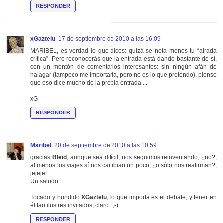
RESPONDER
xGaztelu
17 de septiembre de 2010 a las 16:09
MARIBEL, es verdad lo que dices: quizá se nota menos tu “airada
crítica”. Pero reconocerás que la entrada está dando bastante de sí,
con un montón de comentarios interesantes: sin ningún afán de
halagar (tampoco me importaría, pero no es lo que pretendo), pienso
que eso dice mucho de la propia entrada ...
xG
RESPONDER
Maribel
20 de septiembre de 2010 a las 10:59
gracias
Bleid
, aunque sea difícil, nos seguimos reinventando, ¿no?,
al menos los viajes sí nos cambian un poco, ¿o sólo nos reafirman?,
jejeje!
Un saludo
Tocado y hundido
XGaztelu
, lo que importa es el debate, y tener en
él tan ilustres invitados, claro , ;-)
RESPONDER