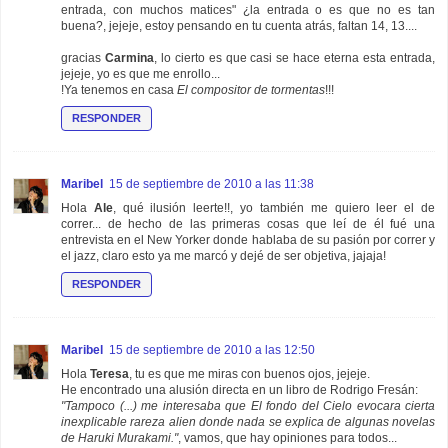
entrada, con muchos matices" ¿la entrada o es que no es tan
buena?, jejeje, estoy pensando en tu cuenta atrás, faltan 14, 13....
gracias
Carmina
, lo cierto es que casi se hace eterna esta entrada,
jejeje, yo es que me enrollo...
!Ya tenemos en casa
El compositor de tormentas
!!!
RESPONDER
Maribel
15 de septiembre de 2010 a las 11:38
Hola
Ale
, qué ilusión leerte!!, yo también me quiero leer el de
correr... de hecho de las primeras cosas que leí de él fué una
entrevista en el New Yorker donde hablaba de su pasión por correr y
el jazz, claro esto ya me marcó y dejé de ser objetiva, jajaja!
RESPONDER
Maribel
15 de septiembre de 2010 a las 12:50
Hola
Teresa
, tu es que me miras con buenos ojos, jejeje.
He encontrado una alusión directa en un libro de Rodrigo Fresán:
"Tampoco (...) me interesaba que El fondo del Cielo evocara cierta
inexplicable rareza alien donde nada se explica de algunas novelas
de Haruki Murakami."
, vamos, que hay opiniones para todos...