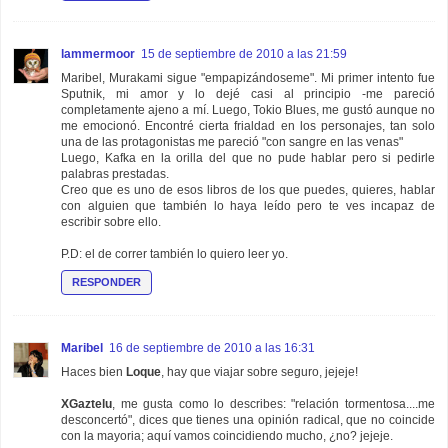
lammermoor
15 de septiembre de 2010 a las 21:59
Maribel, Murakami sigue "empapizándoseme". Mi primer intento fue
Sputnik, mi amor y lo dejé casi al principio -me pareció
completamente ajeno a mí. Luego, Tokio Blues, me gustó aunque no
me emocionó. Encontré cierta frialdad en los personajes, tan solo
una de las protagonistas me pareció "con sangre en las venas"
Luego, Kafka en la orilla del que no pude hablar pero si pedirle
palabras prestadas.
Creo que es uno de esos libros de los que puedes, quieres, hablar
con alguien que también lo haya leído pero te ves incapaz de
escribir sobre ello.
P.D: el de correr también lo quiero leer yo.
RESPONDER
Maribel
16 de septiembre de 2010 a las 16:31
Haces bien
Loque
, hay que viajar sobre seguro, jejeje!
XGaztelu
, me gusta como lo describes: "relación tormentosa....me
desconcertó", dices que tienes una opinión radical, que no coincide
con la mayoria; aquí vamos coincidiendo mucho, ¿no? jejeje.