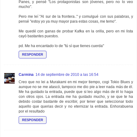
Panes, y pensé "Los protagonistas son jóvenes, pero no lo veo
mucho".
Pero me leí "Al sur de la frontera.." y comulgué con sus palabras, y
pensé "estoy yo ya muy mayor para estas cosas, me temo".
Me quedé con ganas de probar Kafka en la orilla, pero en mi lista
cayó bastantes puestos.
pd. Me ha encantado lo de "tú sí que tienes cuerda"
RESPONDER
Carmina
14 de septiembre de 2010 a las 16:54
Creo que no lei a Murakami en mi mejor tiempo, cogi Tokio Blues y
aunque no se me atascó, tampoco me dio pie a leer nada más de él.
Me ha gustado la entrada, puede que si leo algo más de él lo haga
con otros ojos. La entrada me ha gustado mucho, y se que te ha
debido costar bastante de escribir, por tener que seleccionar todo
aquello que querias decir y no eternizar la entrada. Enhorabuena
por el resultado
RESPONDER