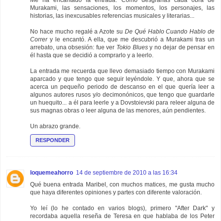
Me ha encantado la entrada. Cómo desgranas cada obra de
Murakami, las sensaciones, los momentos, los personajes, las
historias, las inexcusables referencias musicales y literarias...
No hace mucho regalé a Azote su
De Qué Hablo Cuando Hablo de
Correr
y le encantó. A ella, que me descubrió a Murakami tras un
arrebato, una obsesión: fue ver
Tokio Blues
y no dejar de pensar en
él hasta que se decidió a comprarlo y a leerlo.
La entrada me recuerda que llevo demasiado tiempo con Murakami
aparcado y que tengo que seguir leyéndole. Y que, ahora que se
acerca un pequeño periodo de descanso en el que quería leer a
algunos autores rusos y/o decimonónicos, que tengo que guardarle
un huequito... a él para leerle y a Dovstoievski para releer alguna de
sus magnas obras o leer alguna de las menores, aún pendientes.
Un abrazo grande.
RESPONDER
loquemeahorro
14 de septiembre de 2010 a las 16:34
Qué buena entrada Maribel, con muchos matices, me gusta mucho
que haya diferentes opiniones y partes con diferente valoración.
Yo leí (lo he contado en varios blogs), primero "After Dark" y
recordaba aquella reseña de Teresa en que hablaba de los Peter