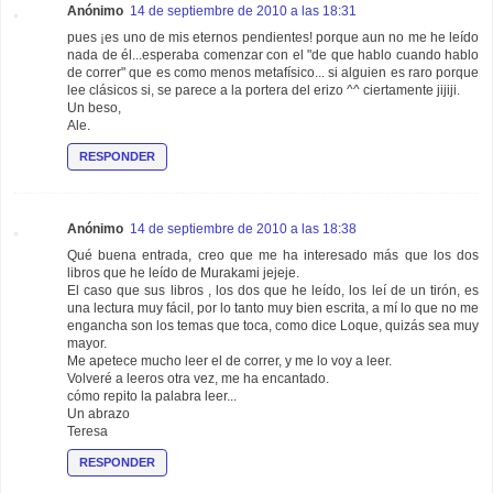
Anónimo
14 de septiembre de 2010 a las 18:31
pues ¡es uno de mis eternos pendientes! porque aun no me he leído
nada de él...esperaba comenzar con el "de que hablo cuando hablo
de correr" que es como menos metafísico... si alguien es raro porque
lee clásicos si, se parece a la portera del erizo ^^ ciertamente jijiji.
Un beso,
Ale.
RESPONDER
Anónimo
14 de septiembre de 2010 a las 18:38
Qué buena entrada, creo que me ha interesado más que los dos
libros que he leído de Murakami jejeje.
El caso que sus libros , los dos que he leído, los leí de un tirón, es
una lectura muy fácil, por lo tanto muy bien escrita, a mí lo que no me
engancha son los temas que toca, como dice Loque, quizás sea muy
mayor.
Me apetece mucho leer el de correr, y me lo voy a leer.
Volveré a leeros otra vez, me ha encantado.
cómo repito la palabra leer...
Un abrazo
Teresa
RESPONDER