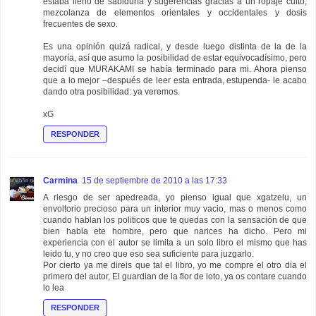
estaba lleno de sabiduría y sugerencias gracias a un ropaje culto,
mezcolanza de elementos orientales y occidentales y dosis
frecuentes de sexo.
Es una opinión quizá radical, y desde luego distinta de la de la
mayoría, así que asumo la posibilidad de estar equivocadísimo, pero
decidí que MURAKAMI se había terminado para mi. Ahora pienso
que a lo mejor –después de leer esta entrada, estupenda- le acabo
dando otra posibilidad: ya veremos.
xG
RESPONDER
Carmina
15 de septiembre de 2010 a las 17:33
A riesgo de ser apedreada, yo pienso igual que xgatzelu, un
envoltorio precioso para un interior muy vacio, mas o menos como
cuando hablan los politicos que te quedas con la sensación de que
bien habla ete hombre, pero que narices ha dicho. Pero mi
experiencia con el autor se limita a un solo libro el mismo que has
leido tu, y no creo que eso sea suficiente para juzgarlo.
Por cierto ya me direis que tal el libro, yo me compre el otro dia el
primero del autor, El guardian de la flor de loto, ya os contare cuando
lo lea
RESPONDER