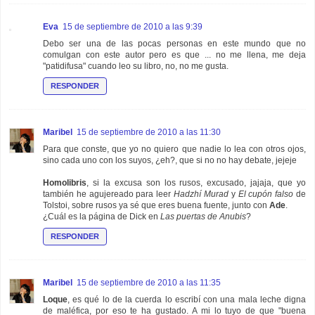
Eva
15 de septiembre de 2010 a las 9:39
Debo ser una de las pocas personas en este mundo que no
comulgan con este autor pero es que ... no me llena, me deja
"patidifusa" cuando leo su libro, no, no me gusta.
RESPONDER
Maribel
15 de septiembre de 2010 a las 11:30
Para que conste, que yo no quiero que nadie lo lea con otros ojos,
sino cada uno con los suyos, ¿eh?, que si no no hay debate, jejeje
Homolibris
, si la excusa son los rusos, excusado, jajaja, que yo
también he agujereado para leer
Hadzhí Murad
y
El cupón falso
de
Tolstoi, sobre rusos ya sé que eres buena fuente, junto con
Ade
.
¿Cuál es la página de Dick en
Las puertas de Anubis
?
RESPONDER
Maribel
15 de septiembre de 2010 a las 11:35
Loque
, es qué lo de la cuerda lo escribí con una mala leche digna
de maléfica, por eso te ha gustado. A mi lo tuyo de que "buena