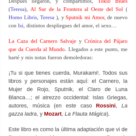
Después llegaron, y compartimos,
Tokio Blues
(
Teresa
),
Al Sur de la Frontera al Oeste del Sol
(
Homo Libris
,
Teresa
), y
Sputnik mi Amor
, de nuevo
con
Isi
, distintos despliegues del amor, el sexo…
La Caza del Carnero Salvaje
y
Crónica del Pájaro
que da Cuerda al Mundo
. Llegados a este punto, me
harté y mis notas fueron demoledoras:
¡Tu si que tienes cuerda, Murakami!. Todos sus
libros y personajes están aquí: el Carnero, la
Mujer de Rojo, Sputnik, el Claro de Luna
Blanca…; el atrezzo occidental: Islas Griegas,
autores, música (en este caso
Rossini
,
La
gazza ladra
, y
Mozart
,
La Flauta Mágica
).
Este libro es como la última adaptación que vi de