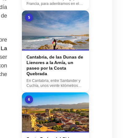
Francia, para adentrarnos en el
día
interior del P...
 de
5
bre
e
La
ser
Cantabria, de las Dunas de
Liencres a la Arnía, un
con
paseo por la Costa
che
Quebrada
En Cantabria, entre Santander y
Cuchía, unos veinte kilómetros
separan ambas lo...
6