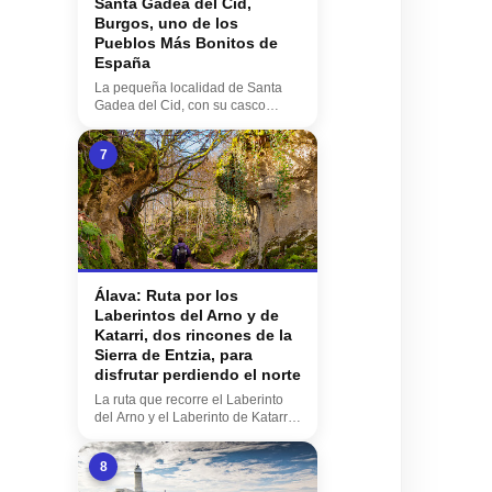
Santa Gadea del Cid,
Burgos, uno de los
Pueblos Más Bonitos de
España
La pequeña localidad de Santa
Gadea del Cid, con su casco
histórico medieval, ...
7
Álava: Ruta por los
Laberintos del Arno y de
Katarri, dos rincones de la
Sierra de Entzia, para
disfrutar perdiendo el norte
La ruta que recorre el Laberinto
del Arno y el Laberinto de Katarri,
nos sumer...
8