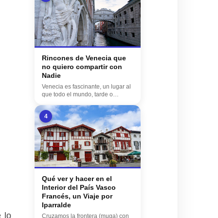
Rincones de Venecia que
no quiero compartir con
Nadie
Venecia es fascinante, un lugar al
que todo el mundo, tarde o
temprano, quiere ...
4
Qué ver y hacer en el
Interior del País Vasco
Francés, un Viaje por
Iparralde
 lo
Cruzamos la frontera (muga) con