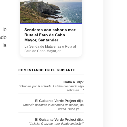
 lo
Senderos con sabor a mar:
Ruta al Faro de Cabo
ado
Mayor, Santander
 la
La Senda de Mataleñas o Ruta al
Faro de Cabo Mayor, en
Santander, es un camino ...
COMENTANDO EN EL GUISANTE
Iliana R.
dijo:
"Gracias por la entrada. Estaba buscando algo
sobre las…"
El Guisante Verde Project
dijo:
"También nosotros lo echamos de menos, no
creas. Hace ya…"
El Guisante Verde Project
dijo:
"Ja,ja,ja, Gonzalo, ¡por donde andarás!"