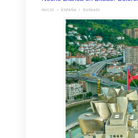
INICIO
/
ESPAÑA
/
EUSKADI