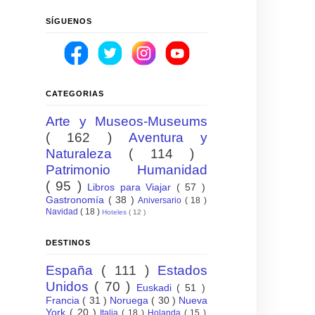
SÍGUENOS
CATEGORIAS
Arte y Museos-Museums
( 162 )
Aventura y
Naturaleza
( 114 )
Patrimonio Humanidad
( 95 )
Libros para Viajar
( 57 )
Gastronomía
( 38 )
Aniversario
( 18 )
Navidad
( 18 )
Hoteles
( 12 )
DESTINOS
España
( 111 )
Estados
Unidos
( 70 )
Euskadi
( 51 )
Francia
( 31 )
Noruega
( 30 )
Nueva
York
( 20 )
Italia
( 18 )
Holanda
( 15 )