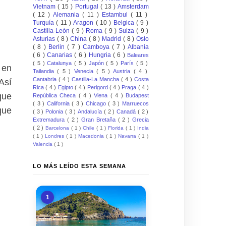
Vietnam
( 15 )
Portugal
( 13 )
Amsterdam
( 12 )
Alemania
( 11 )
Estambul
( 11 )
Turquía
( 11 )
Aragon
( 10 )
Belgica
( 9 )
Castilla-León
( 9 )
Roma
( 9 )
Suiza
( 9 )
Asturias
( 8 )
China
( 8 )
Madrid
( 8 )
Oslo
( 8 )
Berlin
( 7 )
Camboya
( 7 )
Albania
( 6 )
Canarias
( 6 )
Hungria
( 6 )
Baleares
( 5 )
Catalunya
( 5 )
Japón
( 5 )
París
( 5 )
 en
Tailandia
( 5 )
Venecia
( 5 )
Austria
( 4 )
Cantabria
( 4 )
Castilla-La Mancha
( 4 )
Costa
Así
Rica
( 4 )
Egipto
( 4 )
Perigord
( 4 )
Praga
( 4 )
que
República Checa
( 4 )
Viena
( 4 )
Budapest
( 3 )
California
( 3 )
Chicago
( 3 )
Marruecos
que
( 3 )
Polonia
( 3 )
Andalucía
( 2 )
Canadá
( 2 )
Extremadura
( 2 )
Gran Bretaña
( 2 )
Grecia
( 2 )
Barcelona
( 1 )
Chile
( 1 )
Florida
( 1 )
India
( 1 )
Londres
( 1 )
Macedonia
( 1 )
Navarra
( 1 )
Valencia
( 1 )
LO MÁS LEÍDO ESTA SEMANA
1