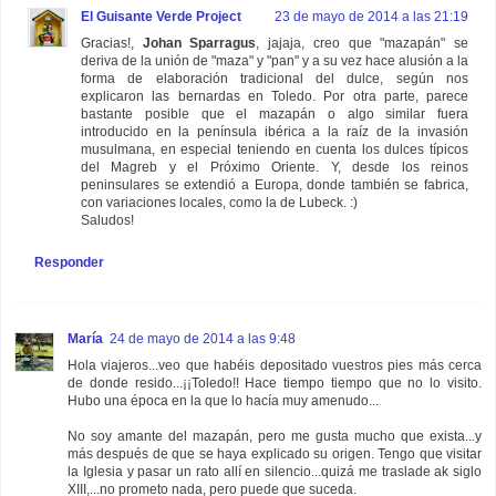
El Guisante Verde Project
23 de mayo de 2014 a las 21:19
Gracias!,
Johan Sparragus
, jajaja, creo que "mazapán" se
deriva de la unión de "maza" y "pan" y a su vez hace alusión a la
forma de elaboración tradicional del dulce, según nos
explicaron las bernardas en Toledo. Por otra parte, parece
bastante posible que el mazapán o algo similar fuera
introducido en la península ibérica a la raíz de la invasión
musulmana, en especial teniendo en cuenta los dulces típicos
del Magreb y el Próximo Oriente. Y, desde los reinos
peninsulares se extendió a Europa, donde también se fabrica,
con variaciones locales, como la de Lubeck. :)
Saludos!
Responder
María
24 de mayo de 2014 a las 9:48
Hola viajeros...veo que habéis depositado vuestros pies más cerca
de donde resido...¡¡Toledo!! Hace tiempo tiempo que no lo visito.
Hubo una época en la que lo hacía muy amenudo...
No soy amante del mazapán, pero me gusta mucho que exista...y
más después de que se haya explicado su origen. Tengo que visitar
la Iglesia y pasar un rato allí en silencio...quizá me traslade ak siglo
XIII,...no prometo nada, pero puede que suceda.