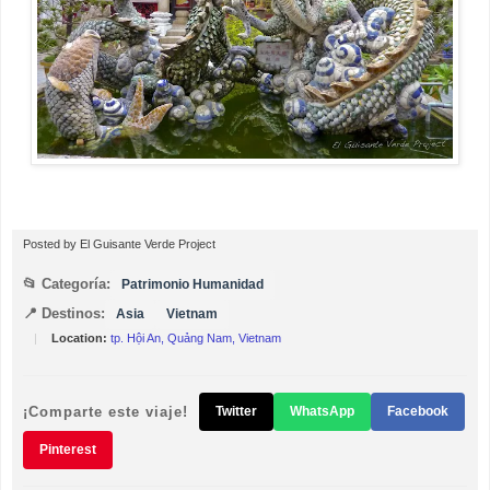
Posted by
El Guisante Verde Project
📂 Categoría:
Patrimonio Humanidad
📍 Destinos:
Asia
Vietnam
|
Location:
tp. Hội An, Quảng Nam, Vietnam
¡Comparte este viaje!
Twitter
WhatsApp
Facebook
Pinterest