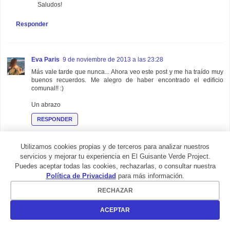
Saludos!
Responder
Eva Paris
9 de noviembre de 2013 a las 23:28
Más vale tarde que nunca... Ahora veo este post y me ha traído muy
buenos recuerdos. Me alegro de haber encontrado el edificio
comunal!! :)
Un abrazo
RESPONDER
Respuestas
Utilizamos cookies propias y de terceros para analizar nuestros
servicios y mejorar tu experiencia en El Guisante Verde Project.
El Guisante Verde Project
11 de noviembre de 2013 a las
21:20
Puedes aceptar todas las cookies, rechazarlas, o consultar nuestra
Política de Privacidad
para más información.
Eva Paris
los buenos recuerdos no caducan, jejeje. Un abrazo
;-))
RECHAZAR
Responder
ACEPTAR