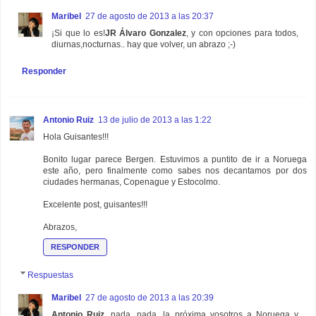
Maribel
27 de agosto de 2013 a las 20:37
¡Si que lo es!
JR Álvaro Gonzalez
, y con opciones para todos,
diurnas,nocturnas.. hay que volver, un abrazo ;-)
Responder
Antonio Ruiz
13 de julio de 2013 a las 1:22
Hola Guisantes!!!
Bonito lugar parece Bergen. Estuvimos a puntito de ir a Noruega
este año, pero finalmente como sabes nos decantamos por dos
ciudades hermanas, Copenague y Estocolmo.
Excelente post, guisantes!!!
Abrazos,
RESPONDER
Respuestas
Maribel
27 de agosto de 2013 a las 20:39
Antonio Ruiz
, nada, nada, la próxima vosotros a Noruega y