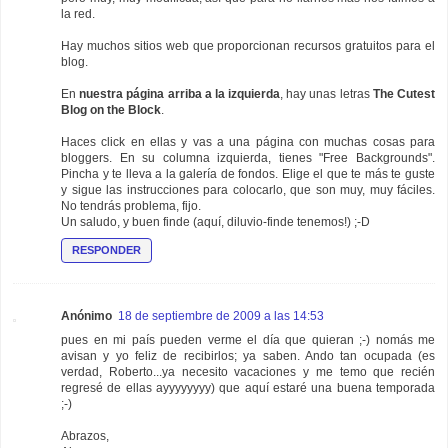
la red.
Hay muchos sitios web que proporcionan recursos gratuitos para el
blog.
En
nuestra página arriba a la izquierda
, hay unas letras
The Cutest
Blog on the Block
.
Haces click en ellas y vas a una página con muchas cosas para
bloggers. En su columna izquierda, tienes "Free Backgrounds".
Pincha y te lleva a la galería de fondos. Elige el que te más te guste
y sigue las instrucciones para colocarlo, que son muy, muy fáciles.
No tendrás problema, fijo.
Un saludo, y buen finde (aquí, diluvio-finde tenemos!) ;-D
RESPONDER
Anónimo
18 de septiembre de 2009 a las 14:53
pues en mi país pueden verme el día que quieran ;-) nomás me
avisan y yo feliz de recibirlos; ya saben. Ando tan ocupada (es
verdad, Roberto...ya necesito vacaciones y me temo que recién
regresé de ellas ayyyyyyyy) que aquí estaré una buena temporada
;-)
Abrazos,