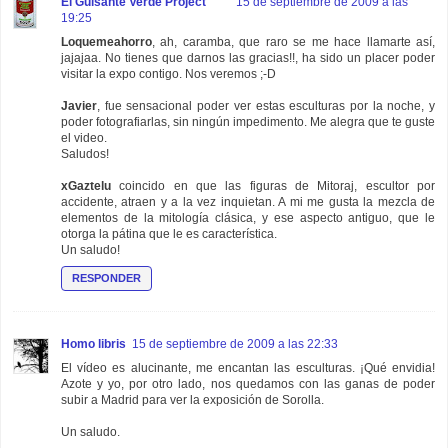
El Guisante Verde Project
15 de septiembre de 2009 a las
19:25
Loquemeahorro
, ah, caramba, que raro se me hace llamarte así,
jajajaa. No tienes que darnos las gracias!!, ha sido un placer poder
visitar la expo contigo. Nos veremos ;-D
Javier
, fue sensacional poder ver estas esculturas por la noche, y
poder fotografiarlas, sin ningún impedimento. Me alegra que te guste
el video.
Saludos!
xGaztelu
coincido en que las figuras de Mitoraj, escultor por
accidente, atraen y a la vez inquietan. A mi me gusta la mezcla de
elementos de la mitología clásica, y ese aspecto antiguo, que le
otorga la pátina que le es característica.
Un saludo!
RESPONDER
Homo libris
15 de septiembre de 2009 a las 22:33
El vídeo es alucinante, me encantan las esculturas. ¡Qué envidia!
Azote y yo, por otro lado, nos quedamos con las ganas de poder
subir a Madrid para ver la exposición de Sorolla.
Un saludo.