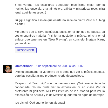
Y es verdad, las esculturas quedaban muchísimo mejor por la
noche, las envolvía una atmósfera cálida y misteriosa (oye, mira
igual aquí tienes algo...)
Isi
¿que significa eso de que el arte no se te da bien? Pero si tu blog
es arte!!
Me alegro que te sirva la música, busca en el link que he puesto, tal
vez encuentres material. Y si te ha gustado la música, pincha en el
enlace que tenemos en "Now Playing", en concreto
Snatam Kaur
,
ya nos dirás.
RESPONDER
lammermoor
16 de septiembre de 2009 a las 16:07
¡Me ha encantado el video! No se si tiene que ver la música elegida,
pero las esculturas me producen cierto desasosiego.
Respecto al "trato vip" con Loquemeahorro. ¡Qué suerte tiene la
condenada! Yo no pude ver la exposición ni en clase VIP ni
preferente ni gallinero. Mis tres intentos de ir a Madrid para ver la
exposición de Sorolla y la de Matisse quedaron en agua de borrajas.
¡Lo dicho! ¡Qué suerte tienen algunas!