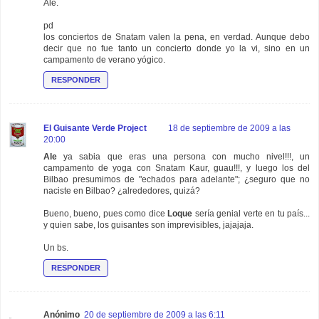
Ale.
pd
los conciertos de Snatam valen la pena, en verdad. Aunque debo
decir que no fue tanto un concierto donde yo la vi, sino en un
campamento de verano yógico.
RESPONDER
El Guisante Verde Project
18 de septiembre de 2009 a las
20:00
Ale
ya sabia que eras una persona con mucho nivel!!!, un
campamento de yoga con Snatam Kaur, guau!!!, y luego los del
Bilbao presumimos de "echados para adelante"; ¿seguro que no
naciste en Bilbao? ¿alrededores, quizá?
Bueno, bueno, pues como dice
Loque
sería genial verte en tu país...
y quien sabe, los guisantes son imprevisibles, jajajaja.
Un bs.
RESPONDER
Anónimo
20 de septiembre de 2009 a las 6:11