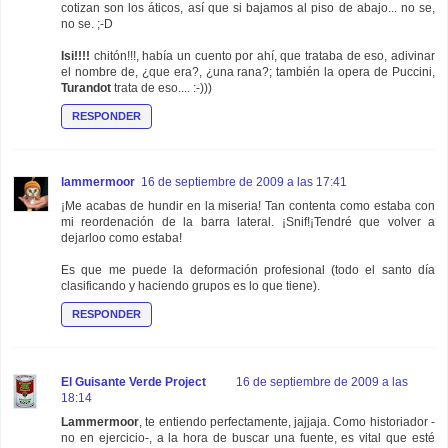
cotizan son los áticos, así que si bajamos al piso de abajo... no se,
no se. ;-D
Isi!!!!
chitón!!!, había un cuento por ahí, que trataba de eso, adivinar
el nombre de, ¿que era?, ¿una rana?; también la opera de Puccini,
Turandot
trata de eso.... :-)))
RESPONDER
lammermoor
16 de septiembre de 2009 a las 17:41
¡Me acabas de hundir en la miseria! Tan contenta como estaba con
mi reordenación de la barra lateral. ¡Snif!¡Tendré que volver a
dejarloo como estaba!
Es que me puede la deformación profesional (todo el santo día
clasificando y haciendo grupos es lo que tiene).
RESPONDER
El Guisante Verde Project
16 de septiembre de 2009 a las
18:14
Lammermoor
, te entiendo perfectamente, jajjaja. Como historiador -
no en ejercicio-, a la hora de buscar una fuente, es vital que esté