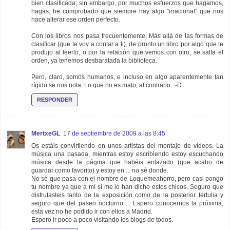
bien clasificada; sin embargo, por muchos esfuerzos que hagamos,
hagas, he comprobado que siempre hay algo "irracional" que nos
hace alterar ese orden perfecto.
Con los libros nos pasa frecuentemente. Más allá de las formas de
clasificar (que te voy a contar a ti), de pronto un libro por algo que te
produjo al leerlo, o por la relación que vemos con otro, se salta el
orden, ya tenemos desbaratada la biblioteca.
Pero, claro, somos humanos, e incluso en algo aparentemente tan
rígido se nos nota. Lo que no es malo, al contrario. :-D
RESPONDER
MertxeGL
17 de septiembre de 2009 a las 8:45
Os estáis convirtiendo en unos artistas del montaje de vídeos. La
música una pasada, mientras estoy escribiendo estoy escuchando
música desde la página que habéis enlazado (que acabo de
guardar como favorito) y estoy en ... no sé donde.
No sé que pasa con el nombre de Loquemeahorro, pero casi pongo
tu nombre ya que a mí si me lo han dicho estos chicos. Seguro que
disfrutasteis tanto de la exposición como de la posterior tertulia y
seguro que del paseo nocturno ... Espero conocernos la próxima,
esta vez no he podido ir con ellos a Madrid.
Espero ir poco a poco visitando los blogs de todos.