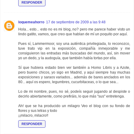
RESPONDER
loquemeahorro
17 de septiembre de 2009 a las 9:48
Hola... esto... esto no es mi blog, no? pero me parece haber visto un
lindo gatito, vamos, que creo que hablan de mí un poquito por aquí.
Pues sí, Lammermoor, soy una auténtica privilegiada, lo reconozco,
tuve trato vip en la exposición, compañía inmejorable y me
consiguieron las entradas más buscadas del mundo, así, sin mover
yo un dedo, y la audoguía, que también había tortas por ella.
Sí que hubiera estado bien ver también a Homo Libris y a Azote,
pero bueno chicos, yo sigo en Madrid, y aquí siempre hay muchas
exposiciones y saraos variados... además de bares anclados en los
80... aquí os espero, legumbres, cucurbitaceas, o lo que sea...
Lo de mi nombre, pues, no sé, podeís seguir jugando al despiste o
decirlo abiertamente, como prefiráis, lo que más "sus" entretenga.
Ah! que se ha producido un milagro Veo el blog con su fondo de
flores y sus letras y todo
¡¡milacro, milacro!!
RESPONDER