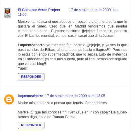
El Guisante Verde Project
17 de septiembre de 2009 a las
11:06
Mertxe
, la música si que abduce un poco, jejejej, me alegra que te
gustara el video. Creo que en Madrid tendremos que montar
campamento base... El paseo nocturno, jjejejeje, fue cortito, por esta
vez. El bar fue mundial, vamos, caspi, caspi que diría Josean.
Loquemeahorro
, yo mantendré el secreto, jjejejeje, y, ya ves lo que
pasa con los de Bilbao, ahora hacemos hasta milagros!!!!. Pero nos
lo estás poniendo supermegadifícil, que lo sepas. Esto de meternos
en tu ordenador, ya casi nos supera, pero al final hemos conseguido
que veas el blog!!
Yupi!!!
RESPONDER
loquemeahorro
17 de septiembre de 2009 a las 13:05
Madre mía, empiezo a pensar que tenéis súper poderes.
Mertxe, tú que les conoces "in live" ¿suelen ir con capa? De super-
héroes digo, no la de Ramón García.
RESPONDER