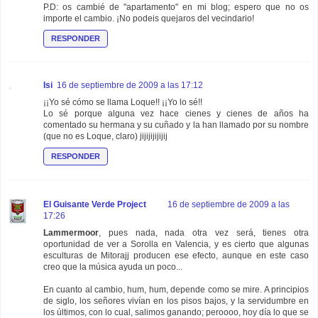
P.D: os cambié de "apartamento" en mi blog; espero que no os
importe el cambio. ¡No podeis quejaros del vecindario!
RESPONDER
Isi
16 de septiembre de 2009 a las 17:12
¡¡Yo sé cómo se llama Loque!! ¡¡Yo lo sé!!
Lo sé porque alguna vez hace cienes y cienes de años ha
comentado su hermana y su cuñado y la han llamado por su nombre
(que no es Loque, claro) jijijijijijij
RESPONDER
El Guisante Verde Project
16 de septiembre de 2009 a las
17:26
Lammermoor
, pues nada, nada otra vez será, tienes otra
oportunidad de ver a Sorolla en Valencia, y es cierto que algunas
esculturas de Mitorajj producen ese efecto, aunque en este caso
creo que la música ayuda un poco...
En cuanto al cambio, hum, hum, depende como se mire. A principios
de siglo, los señores vivían en los pisos bajos, y la servidumbre en
los últimos, con lo cual, salimos ganando; peroooo, hoy día lo que se