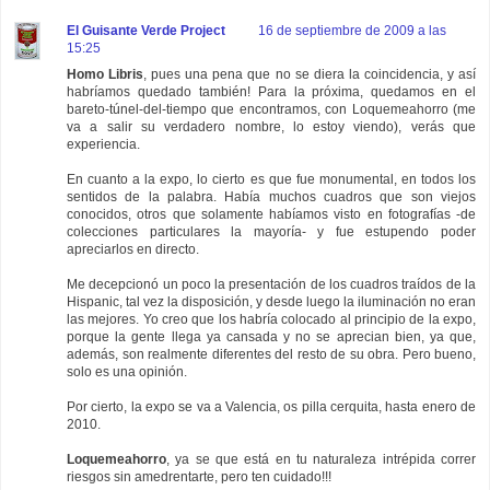
El Guisante Verde Project
16 de septiembre de 2009 a las
15:25
Homo Libris
, pues una pena que no se diera la coincidencia, y así
habríamos quedado también! Para la próxima, quedamos en el
bareto-túnel-del-tiempo que encontramos, con Loquemeahorro (me
va a salir su verdadero nombre, lo estoy viendo), verás que
experiencia.
En cuanto a la expo, lo cierto es que fue monumental, en todos los
sentidos de la palabra. Había muchos cuadros que son viejos
conocidos, otros que solamente habíamos visto en fotografías -de
colecciones particulares la mayoría- y fue estupendo poder
apreciarlos en directo.
Me decepcionó un poco la presentación de los cuadros traídos de la
Hispanic, tal vez la disposición, y desde luego la iluminación no eran
las mejores. Yo creo que los habría colocado al principio de la expo,
porque la gente llega ya cansada y no se aprecian bien, ya que,
además, son realmente diferentes del resto de su obra. Pero bueno,
solo es una opinión.
Por cierto, la expo se va a Valencia, os pilla cerquita, hasta enero de
2010.
Loquemeahorro
, ya se que está en tu naturaleza intrépida correr
riesgos sin amedrentarte, pero ten cuidado!!!