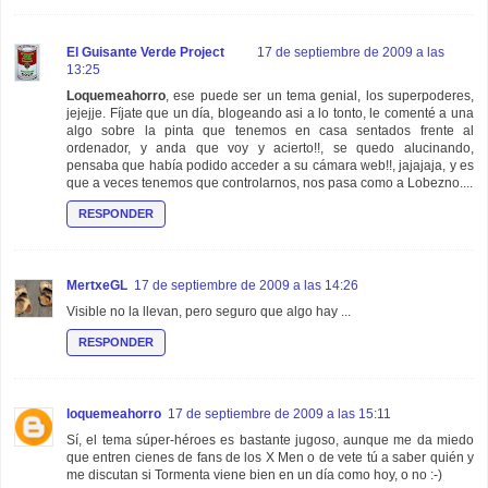
El Guisante Verde Project
17 de septiembre de 2009 a las
13:25
Loquemeahorro
, ese puede ser un tema genial, los superpoderes,
jejejje. Fíjate que un día, blogeando asi a lo tonto, le comenté a una
algo sobre la pinta que tenemos en casa sentados frente al
ordenador, y anda que voy y acierto!!, se quedo alucinando,
pensaba que había podido acceder a su cámara web!!, jajajaja, y es
que a veces tenemos que controlarnos, nos pasa como a Lobezno....
RESPONDER
MertxeGL
17 de septiembre de 2009 a las 14:26
Visible no la llevan, pero seguro que algo hay ...
RESPONDER
loquemeahorro
17 de septiembre de 2009 a las 15:11
Sí, el tema súper-héroes es bastante jugoso, aunque me da miedo
que entren cienes de fans de los X Men o de vete tú a saber quién y
me discutan si Tormenta viene bien en un día como hoy, o no :-)