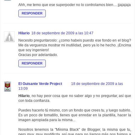
Ahh, me temo que ese superpoder no lo controlamos bien.... jjajajaja
RESPONDER
Hilario
18 de septiembre de 2009 a las 10:47
Necesito preguntaroslo: ¿como habeis puesto ese fondo en el blog?
Me da verguenza mostrar mi inutilidad, pero ya lo he hecho. ¡Encima
que soy ingeniero!
Gracias por adelantado.
RESPONDER
El Guisante Verde Project
18 de septiembre de 2009 a las
13:09
Hilario
, no hay peor cosa que no saber algo y no preguntar, así que
con toda confianza.
Puedes hacerlo tú mismo, con un fondo que crees tu, y luego subirlo.
Es un poco de tomatillo, tienes que enredar en la plantilla, hacer la
imagen apropiada para la misma...
Nosotros tenemos la "Mínima Black" de Blogger, la misma que tu,
pero muy, muy modificda, así que para no liarnos más nos fuimos a