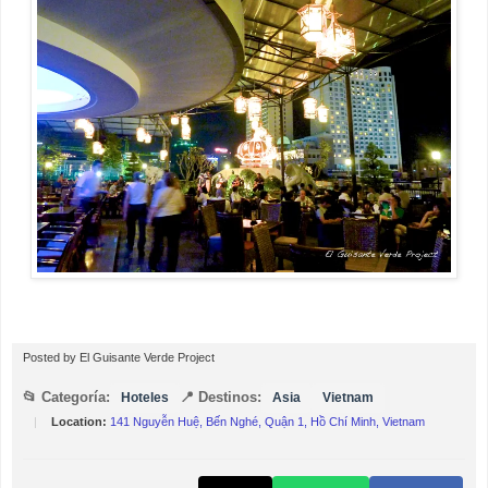
Posted by
El Guisante Verde Project
📂 Categoría:
📍 Destinos:
Hoteles
Asia
Vietnam
|
Location:
141 Nguyễn Huệ, Bến Nghé, Quận 1, Hồ Chí Minh, Vietnam