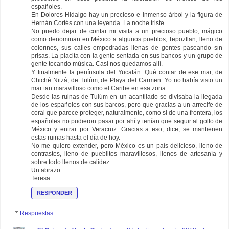
españoles.
En Dolores Hidalgo hay un precioso e inmenso árbol y la figura de
Hernán Cortés con una leyenda. La noche triste.
No puedo dejar de contar mi visita a un precioso pueblo, mágico
como denominan en México a algunos pueblos, Tepoztlan, lleno de
colorines, sus calles empedradas llenas de gentes paseando sin
prisas. La placita con la gente sentada en sus bancos y un grupo de
gente tocando música. Casi nos quedamos allí.
Y finalmente la península del Yucatán. Qué contar de ese mar, de
Chiché Nitzá, de Tulúm, de Playa del Carmen. Yo no había visto un
mar tan maravilloso como el Caribe en esa zona.
Desde las ruinas de Tulúm en un acantilado se divisaba la llegada
de los españoles con sus barcos, pero que gracias a un arrecife de
coral que parece proteger, naturalmente, como si de una frontera, los
españoles no pudieron pasar por ahí y tenían que seguir al golfo de
México y entrar por Veracruz. Gracias a eso, dice, se mantienen
estas ruinas hasta el día de hoy.
No me quiero extender, pero México es un país delicioso, lleno de
contrastes, lleno de pueblitos maravillosos, llenos de artesanía y
sobre todo llenos de calidez.
Un abrazo
Teresa
RESPONDER
Respuestas