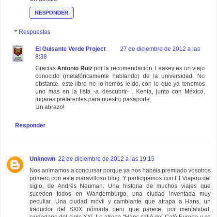
RESPONDER
Respuestas
El Guisante Verde Project
27 de diciembre de 2012 a las
8:38
Gracias
Antonio Ruiz
por la recomendación. Leakey es un viejo
conocido (metafóricamente hablando) de la universidad. No
obstante, este libro no lo hemos leído, con lo que ya tenemos
uno más en la lista -a descubrir- . Kenia, junto con México,
lugares preferentes para nuestro pasaporte.
Un abrazo!
Responder
Unknown
22 de diciembre de 2012 a las 19:15
Nos animamos a concursar porque ya nos habéis premiado vosotros
primero con este maravilloso blog. Y participamos con El Viajero del
siglo, de Andrés Neuman. Una historia de muchos viajes que
suceden todos en Wandernburgo, una ciudad inventada muy
peculiar. Una ciudad móvil y cambiante que atrapa a Hans, un
traductor del SXIX nómada pero que parece, por mentalidad,
ciudadano del siglo XXI. Lo atrapa "Hans salió del Café Europa y se