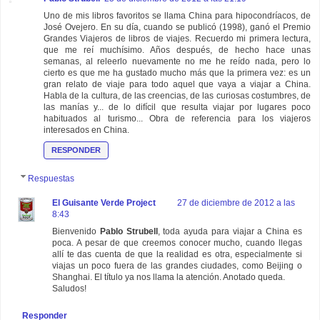
Uno de mis libros favoritos se llama China para hipocondríacos, de
José Ovejero. En su día, cuando se publicó (1998), ganó el Premio
Grandes Viajeros de libros de viajes. Recuerdo mi primera lectura,
que me reí muchísimo. Años después, de hecho hace unas
semanas, al releerlo nuevamente no me he reído nada, pero lo
cierto es que me ha gustado mucho más que la primera vez: es un
gran relato de viaje para todo aquel que vaya a viajar a China.
Habla de la cultura, de las creencias, de las curiosas costumbres, de
las manías y... de lo difícil que resulta viajar por lugares poco
habituados al turismo... Obra de referencia para los viajeros
interesados en China.
RESPONDER
Respuestas
El Guisante Verde Project
27 de diciembre de 2012 a las
8:43
Bienvenido
Pablo Strubell
, toda ayuda para viajar a China es
poca. A pesar de que creemos conocer mucho, cuando llegas
allí te das cuenta de que la realidad es otra, especialmente si
viajas un poco fuera de las grandes ciudades, como Beijing o
Shanghai. El título ya nos llama la atención. Anotado queda.
Saludos!
Responder