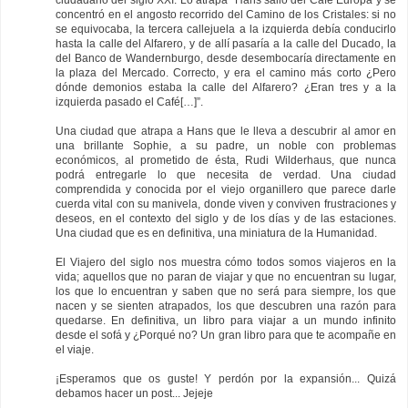
concentró en el angosto recorrido del Camino de los Cristales: si no
se equivocaba, la tercera callejuela a la izquierda debía conducirlo
hasta la calle del Alfarero, y de allí pasaría a la calle del Ducado, la
del Banco de Wandernburgo, desde desembocaría directamente en
la plaza del Mercado. Correcto, y era el camino más corto ¿Pero
dónde demonios estaba la calle del Alfarero? ¿Eran tres y a la
izquierda pasado el Café[…]”.
Una ciudad que atrapa a Hans que le lleva a descubrir al amor en
una brillante Sophie, a su padre, un noble con problemas
económicos, al prometido de ésta, Rudi Wilderhaus, que nunca
podrá entregarle lo que necesita de verdad. Una ciudad
comprendida y conocida por el viejo organillero que parece darle
cuerda vital con su manivela, donde viven y conviven frustraciones y
deseos, en el contexto del siglo y de los días y de las estaciones.
Una ciudad que es en definitiva, una miniatura de la Humanidad.
El Viajero del siglo nos muestra cómo todos somos viajeros en la
vida; aquellos que no paran de viajar y que no encuentran su lugar,
los que lo encuentran y saben que no será para siempre, los que
nacen y se sienten atrapados, los que descubren una razón para
quedarse. En definitiva, un libro para viajar a un mundo infinito
desde el sofá y ¿Porqué no? Un gran libro para que te acompañe en
el viaje.
¡Esperamos que os guste! Y perdón por la expansión... Quizá
debamos hacer un post... Jejeje