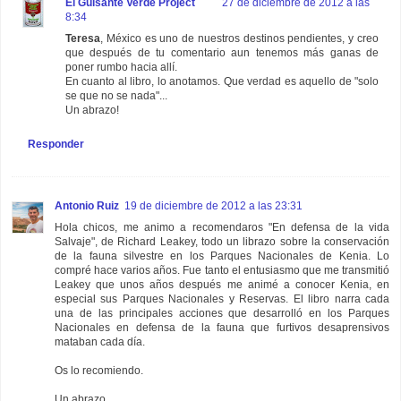
El Guisante Verde Project
27 de diciembre de 2012 a las
8:34
Teresa
, México es uno de nuestros destinos pendientes, y creo
que después de tu comentario aun tenemos más ganas de
poner rumbo hacia allí.
En cuanto al libro, lo anotamos. Que verdad es aquello de "solo
se que no se nada"...
Un abrazo!
Responder
Antonio Ruiz
19 de diciembre de 2012 a las 23:31
Hola chicos, me animo a recomendaros "En defensa de la vida
Salvaje", de Richard Leakey, todo un librazo sobre la conservación
de la fauna silvestre en los Parques Nacionales de Kenia. Lo
compré hace varios años. Fue tanto el entusiasmo que me transmitió
Leakey que unos años después me animé a conocer Kenia, en
especial sus Parques Nacionales y Reservas. El libro narra cada
una de las principales acciones que desarrolló en los Parques
Nacionales en defensa de la fauna que furtivos desaprensivos
mataban cada día.
Os lo recomiendo.
Un abrazo.