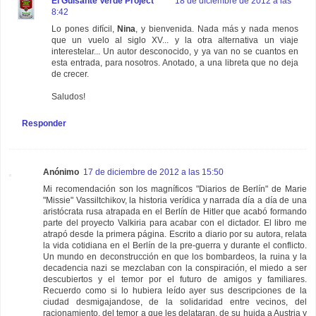
El Guisante Verde Project
18 de diciembre de 2012 a las
8:42
Lo pones difícil,
Nina
, y bienvenida. Nada más y nada menos
que un vuelo al siglo XV... y la otra alternativa un viaje
interestelar... Un autor desconocido, y ya van no se cuantos en
esta entrada, para nosotros. Anotado, a una libreta que no deja
de crecer.
Saludos!
Responder
Anónimo
17 de diciembre de 2012 a las 15:50
Mi recomendación son los magníficos "Diarios de Berlín" de Marie
"Missie" Vassiltchikov, la historia verídica y narrada día a día de una
aristócrata rusa atrapada en el Berlín de Hitler que acabó formando
parte del proyecto Valkiria para acabar con el dictador. El libro me
atrapó desde la primera página. Escrito a diario por su autora, relata
la vida cotidiana en el Berlín de la pre-guerra y durante el conflicto.
Un mundo en deconstrucción en que los bombardeos, la ruina y la
decadencia nazi se mezclaban con la conspiración, el miedo a ser
descubiertos y el temor por el futuro de amigos y familiares.
Recuerdo como si lo hubiera leído ayer sus descripciones de la
ciudad desmigajandose, de la solidaridad entre vecinos, del
racionamiento, del temor a que les delataran, de su huida a Austria y