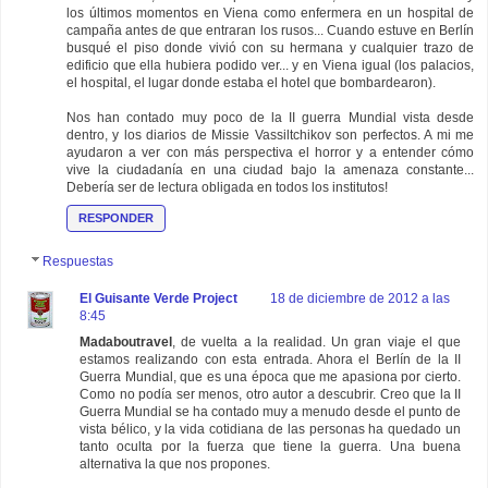
los últimos momentos en Viena como enfermera en un hospital de
campaña antes de que entraran los rusos... Cuando estuve en Berlín
busqué el piso donde vivió con su hermana y cualquier trazo de
edificio que ella hubiera podido ver... y en Viena igual (los palacios,
el hospital, el lugar donde estaba el hotel que bombardearon).
Nos han contado muy poco de la II guerra Mundial vista desde
dentro, y los diarios de Missie Vassiltchikov son perfectos. A mi me
ayudaron a ver con más perspectiva el horror y a entender cómo
vive la ciudadanía en una ciudad bajo la amenaza constante...
Debería ser de lectura obligada en todos los institutos!
RESPONDER
Respuestas
El Guisante Verde Project
18 de diciembre de 2012 a las
8:45
Madaboutravel
, de vuelta a la realidad. Un gran viaje el que
estamos realizando con esta entrada. Ahora el Berlín de la II
Guerra Mundial, que es una época que me apasiona por cierto.
Como no podía ser menos, otro autor a descubrir. Creo que la II
Guerra Mundial se ha contado muy a menudo desde el punto de
vista bélico, y la vida cotidiana de las personas ha quedado un
tanto oculta por la fuerza que tiene la guerra. Una buena
alternativa la que nos propones.