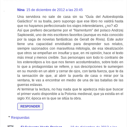
Nina
15 de diciembre de 2012 a las 20:45
Una servidora no sale de casa sin su “Guía del Autoestopista
Galáctico” ni su toalla, pero supongo que ese libro no valdrá hasta
que no hayamos perfeccionado los viajes interestelares, ¿no? xD
Así que prefiero decantarme por el “Narrenturm” del polaco Andrzej
Sapkowski, uno de mis escritores favoritos (aunque es más conocido
por la saga de novelas fantásticas de Geralt de Rivia). Este autor
tiene una capacidad envidiable para desprender sus relatos,
siempre sazonados con maravillosa mitología, de esa idealización
que otros se empeñan en insuflar y que, en mi opinión, hace el texto
más irreal y menos creíble. Sus personajes son todo lo contrario de
los estereotipos a los que nos tienen acostumbrados, sobre todo en
lo que a protagonistas se refiere, y sus descripciones te sumergen
en su mundo en un abrir y cerrar de ojos, con tanta fuerza, que te da
la sensación de que, al abrir la puerta de casa o mirar por la
ventana, te vas a encontrar en medio de una de las batallas de las
guerras eslavas.
Al terminar la lectura, no hay nada que te apetezca más que buscar
el primer vuelo disponible a la Polonia medieval, que ya existía en el
siglo XV, época en la que se sitúa la obra.
RESPONDER
Respuestas