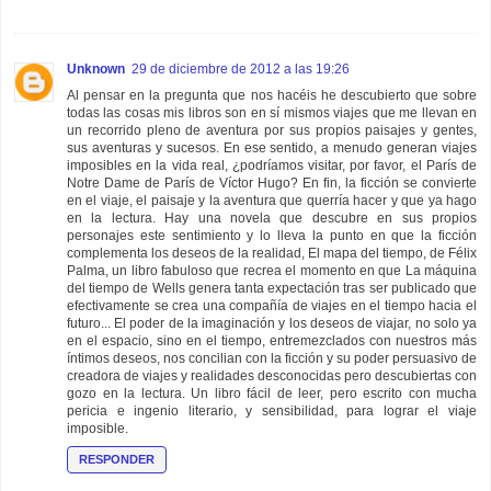
Unknown
29 de diciembre de 2012 a las 19:26
Al pensar en la pregunta que nos hacéis he descubierto que sobre
todas las cosas mis libros son en sí mismos viajes que me llevan en
un recorrido pleno de aventura por sus propios paisajes y gentes,
sus aventuras y sucesos. En ese sentido, a menudo generan viajes
imposibles en la vida real, ¿podríamos visitar, por favor, el París de
Notre Dame de París de Víctor Hugo? En fin, la ficción se convierte
en el viaje, el paisaje y la aventura que querría hacer y que ya hago
en la lectura. Hay una novela que descubre en sus propios
personajes este sentimiento y lo lleva la punto en que la ficción
complementa los deseos de la realidad, El mapa del tiempo, de Félix
Palma, un libro fabuloso que recrea el momento en que La máquina
del tiempo de Wells genera tanta expectación tras ser publicado que
efectivamente se crea una compañía de viajes en el tiempo hacia el
futuro... El poder de la imaginación y los deseos de viajar, no solo ya
en el espacio, sino en el tiempo, entremezclados con nuestros más
íntimos deseos, nos concilian con la ficción y su poder persuasivo de
creadora de viajes y realidades desconocidas pero descubiertas con
gozo en la lectura. Un libro fácil de leer, pero escrito con mucha
pericia e ingenio literario, y sensibilidad, para lograr el viaje
imposible.
RESPONDER