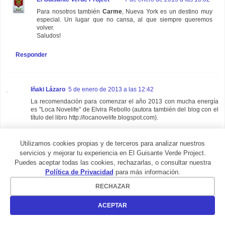
Para nosotros también
Carme
, Nueva York es un destino muy
especial. Un lugar que no cansa, al que siempre queremos
volver.
Saludos!
Responder
Iñaki Lázaro
5 de enero de 2013 a las 12:42
La recomendación para comenzar el año 2013 con mucha energía
es "Loca Novelife" de Elvira Rebollo (autora también del blog con el
título del libro http://locanovelife.blogspot.com).
La protagonista de esta novela es Eugenia Ramírez, profesora en un
pueblo de las montañas de West Virgina que viaja a Nueva York.
Utilizamos cookies propias y de terceros para analizar nuestros
servicios y mejorar tu experiencia en El Guisante Verde Project.
Es una divertidísima sucesión de viajes, hechos y experiencias. Y es
Puedes aceptar todas las cookies, rechazarlas, o consultar nuestra
que en sí mismo, viajar, es toda una experiencia.
Política de Privacidad
para más información.
Deseo de todo corazón que el equipo que forma El Guisante Verde y
RECHAZAR
todas las personas que leemos el blog sigamos compartiendo
viajes, experiencias y todo lo mejor en el nuevo año.
ACEPTAR
Gracias,
Iñaki