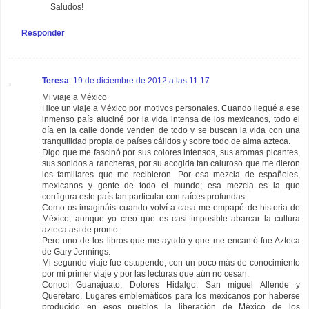
Saludos!
Responder
Teresa
19 de diciembre de 2012 a las 11:17
Mi viaje a México
Hice un viaje a México por motivos personales. Cuando llegué a ese
inmenso país aluciné por la vida intensa de los mexicanos, todo el
día en la calle donde venden de todo y se buscan la vida con una
tranquilidad propia de países cálidos y sobre todo de alma azteca.
Digo que me fascinó por sus colores intensos, sus aromas picantes,
sus sonidos a rancheras, por su acogida tan caluroso que me dieron
los familiares que me recibieron. Por esa mezcla de españoles,
mexicanos y gente de todo el mundo; esa mezcla es la que
configura este país tan particular con raíces profundas.
Como os imagináis cuando volví a casa me empapé de historia de
México, aunque yo creo que es casi imposible abarcar la cultura
azteca así de pronto.
Pero uno de los libros que me ayudó y que me encantó fue Azteca
de Gary Jennings.
Mi segundo viaje fue estupendo, con un poco más de conocimiento
por mi primer viaje y por las lecturas que aún no cesan.
Conocí Guanajuato, Dolores Hidalgo, San miguel Allende y
Querétaro. Lugares emblemáticos para los mexicanos por haberse
producido en esos pueblos la liberación de México de los