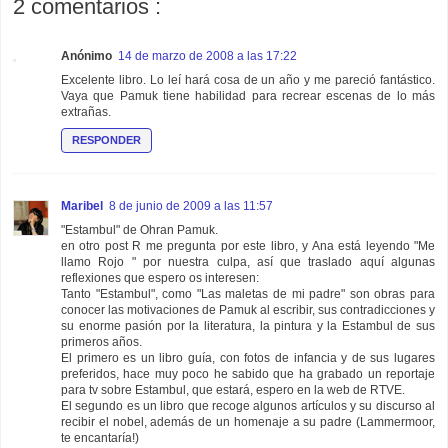
2 comentarios :
Anónimo
14 de marzo de 2008 a las 17:22
Excelente libro. Lo leí hará cosa de un año y me pareció fantástico.
Vaya que Pamuk tiene habilidad para recrear escenas de lo más
extrañas.
RESPONDER
Maribel
8 de junio de 2009 a las 11:57
"Estambul" de Ohran Pamuk.
en otro post R me pregunta por este libro, y Ana está leyendo "Me
llamo Rojo " por nuestra culpa, así que traslado aquí algunas
reflexiones que espero os interesen:
Tanto "Estambul", como "Las maletas de mi padre" son obras para
conocer las motivaciones de Pamuk al escribir, sus contradicciones y
su enorme pasión por la literatura, la pintura y la Estambul de sus
primeros años.
El primero es un libro guía, con fotos de infancia y de sus lugares
preferidos, hace muy poco he sabido que ha grabado un reportaje
para tv sobre Estambul, que estará, espero en la web de RTVE.
El segundo es un libro que recoge algunos artículos y su discurso al
recibir el nobel, además de un homenaje a su padre (Lammermoor,
te encantaría!)